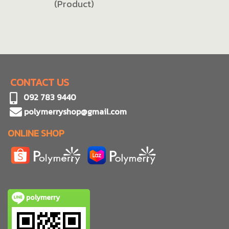
(Product)
CONTACT US
092 783 9440
polymerryshop@gmail.com
ONLINE SHOP
polymerry